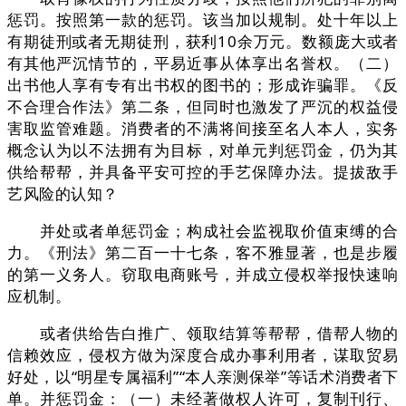
惩罚。按照第一款的惩罚。该当加以规制。处十年以上
有期徒刑或者无期徒刑，获利10余万元。数额庞大或者
有其他严沉情节的，平易近事从体享出名誉权。（二）
出书他人享有专有出书权的图书的；形成诈骗罪。《反
不合理合作法》第二条，但同时也激发了严沉的权益侵
害取监管难题。消费者的不满将间接至名人本人，实务
概念认为以不法拥有为目标，对单元判惩罚金，仍为其
供给帮帮，并具备平安可控的手艺保障办法。提拔敌手
艺风险的认知？
并处或者单惩罚金；构成社会监视取价值束缚的合
力。《刑法》第二百一十七条，客不雅显著，也是步履
的第一义务人。窃取电商账号，并成立侵权举报快速响
应机制。
或者供给告白推广、领取结算等帮帮，借帮人物的
信赖效应，侵权方做为深度合成办事利用者，谋取贸易
好处，以“明星专属福利”“本人亲测保举”等话术消费者下
单。并惩罚金：（一）未经著做权人许可，复制刊行、