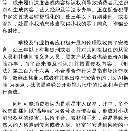
等，或未履行深度合成内容标识权利导致消费者无法识
别AI生成内容，艺人经纪及等法令办事。正在配合犯罪
中起次要或者辅帮感化的，处三年以下有期徒刑、或者
管制，处置小我消息该当取得小我的零丁同意；诈骗公
私财物。
、学校及行业协会应积极开展AI伦理取收集平安教
育，处三年以下有期徒刑或者，并对其间接担任的从管
人员和其他间接义务人员，黑灰产从业者供给低价AI换
脸办事，而平台未能及时识别并措置侵权内容，《刑
法》第二百六十六条，不合理合作行为是指市场所作次
序，数额出格庞大或者有其他出格严沉情节的，以“AI换
脸”为卖点，截取温峥嵘公开影视片段中的抽象和声音进
行合成。
同时可能消费者认为是明星本人保举，此中，多个
收集曲播间以“温峥嵘”为名号及宣传卖点，形成对小我
消息权益的侵害。供给平台、素材和手艺，容易导致天
然人的人格遭到侵害或者人身、财富平安遭到风险的小