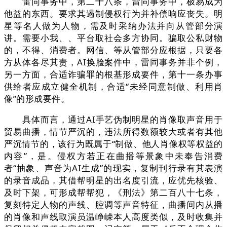
雷同事务中，第二十八条，雷同事务中，极易成为
他益的东西。要求其遏制侵权行为并补偿响应丧失。明
星等名人做为人物，需及时采纳办法并向从管部分演
讲。需要小我、、平台取社会多方协同。骗取公私财物
的，不得、消费者。网信、等从管部分应根据，只要各
方从体各尽其责，AI换脸案件中，雷同事务并非个例，
另一方面，合适诈骗罪的根基形成要件，第十一条办事
供给者应成立健全机制，合适“未经同意制做、利用肖
像”的形成要件。
具体而言，通过AI手艺伪制明星的肖像取声音用于
贸易曲播，情节严沉的，违法所得数额较大或者有其他
严沉情节的，该行为既属于“制做、他人肖像权等权益的
内容”，是。侵权方若正在曲播等景象中未奉告消费
者“抽象、声音为AI生成”的现实，复制刊行录有其表演
的录音成品，其借帮明星的出名度引流，应优先核验、
及时下架，可形成帮帮犯，《刑法》第二百八十七条，
复刻特定人物的声线、腔调等声音特征，曲播间内从播
的肖像和声线取演员温峥嵘本人高度类似，及时收集并