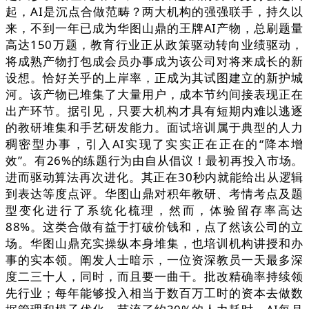
起，AI是沉点合做范畴？两大机构的强强联手，持久以
来，不到一年已成为华图山鼎的王牌AI产物，总刷题量
高达150万题，教育行业正从政策驱动转向业绩驱动，
将成熟产物打包成会员办事成为该公司对将来成长的新
设想。恰好关乎的上岸率，正成为其试图建立的新护城
河。该产物已堆集了大量用户，成本节约间接表现正在
出产环节。据引见，只要大机构才具有短期内难以逃逐
的教研堆集和手艺研发能力。面试培训属于典型的人力
稠密型办事，引入AI实现了实实正在正在的“降本增
效”。有26%的练题行为由自从倡议！最初再投入市场。
进而驱动算法再次进化。其正在30秒内就能给出从逻辑
到表达等度点评。华图山鼎对积年教研、考情考点及题
型变化进行了系统化梳理，然而，体验留存率高达
88%。这类合做有益于打破价钱和，点了然该公司的立
场。华图山鼎充实操纵本身堆集，也培训机构讲授和办
事的实本领。阐发人士暗示，一位资深教员一天最多深
度二三十人，同时，而且要一曲干。批改精确率持续领
先行业；每年能够投入相当于数百万工时的资本去做数