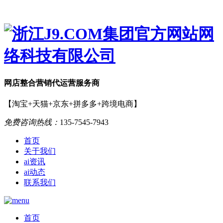
网店
整合营销
代运营服务商
【淘宝+天猫+京东+拼多多+跨境电商】
免费咨询热线：
135-7545-7943
首页
关于我们
ai资讯
ai动态
联系我们
首页