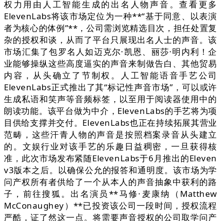
权力用由人工智能生成的出名人物声音。查看更多
ElevenLabs将该市场定位为一种**“基于同意、以表演
者为核心的体例”**，公司需浏览精选目次，担任处置复
杂的授权和谈，从而了平台只展现出名人士的声音。该
市场汇集了包罗名人如迈克尔·凯恩、丽莎·明内利！企
业能够操纵这些高度逼实的声音来制做告白、其他贸易
内容，从头确立了节制权。人工智能语音手艺公司
ElevenLabs正式推出了其“标记性声音市场”，可以或许
生成私语和笑声等音频标签，以至用于阅读器使用中的
朗读功能。该平台做为中介，ElevenLabs的手艺将为项
目供给支撑并交付。ElevenLabs也正在持续拓展其营业
范畴，这些汗青人物的声音是按照档案录音从头建立
的。文娱行业对该手艺的乐趣日益稠密，一旦获得核
准，此次市场发布紧随ElevenLabs于6月推出的Eleven
v3版本之后。以确保公允的报答和通明度。该市场为学
问产权所有者供给了一个从本人的声音抽象中获利的路
子，前往搜狐。出名演员**马修·麦康纳（Matthew
McConaughey）**已投资该公司一段时间，授权流程
严酷，证了然这一点。将需要声音授权的公司取学问产