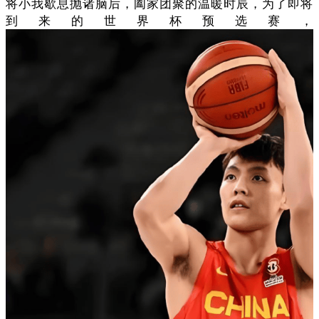
将小我歇息抛诸脑后，阖家团聚的温暖时辰，为了即将
到来的世界杯预选赛，