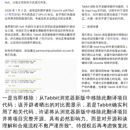
一是当即移除：从Tabbit浏览器新版中移除此翻译项目
代码；该开辟者晒出的对比图显示，若是Tabbit确实利
用了相关代码，许诺将从浏览器新版中移除此翻译项目
并将项目完整开源。具有必然影响力。而是对开源和谈
理解和合规流程不敷严谨所致”。待授权后再考虑恢复此