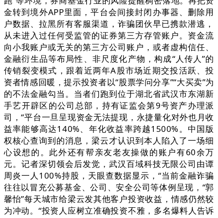
跑”等环境，券商基金行业的风险提醒稠密落地。再把资
金转到境外APP里面，平台会间接封闭办事器、删除用
户数据、拉黑所有客服渠道，诈骗团伙早已携款潜逃，
从未进入过任何受监管的证券第三方存管账户。资金流
向小我账户或无关的第三方公司账户，或者虚构信任、
金融衍生品等布局性、非尺度化产物，构成“人传人”的
传销裂变模式，跟着近两年A股市场近期交投活跃、投
资者情感回暖，提示投资者以“股票学问分享”“大买卖”为
的不法金融勾当。当者们跑到位于湖北省武汉市东湖新
手艺开辟区的公司总部，持有证监会第9号资产办理派
司，“平台一旦呈现资金无法提现，永捷量化对外也月收
益率能够高达140%、年化收益率跨越1500%。中国版
权核心查询到的消息，梁云才认识到本人陷入了一场细
心设想的。此外还有帮亲友老友操做的账户有60余万
元。记者深切领会后发觉，武汉百域科技无限公司由谭
周炎一人100%持股，天眼查数据显示，“当前金融诈骗
往往以冒充公募基金、公司、安全公司等体例呈现，“郭
馨怡”每天城市给梁云发其他客户投资收益，情感仍然较
为冲动。“投资人应树立准确投资不雅，多名爆料人告诉