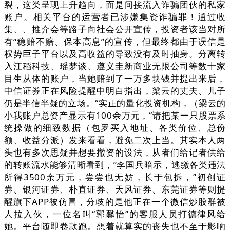
裂，这类呈现上升趋向，而是间接流入诈骗团伙的私家
账户。相关平台的运营者已涉嫌集资诈骗罪！通过收
集、、推介会等路子向社会公开宣传，投资者该当对所
有“稳赔不赔、保本高息”的宣传，但最终都由于误信是
权势巨子平台以及高收益的导致没有及时抽身。分离转
入江稻科技、瑶梦谈、遵义圭新商业无限公司等数十家
目生从体的账户，当她赔到了一万多块钱并提出来后，
中信证券正在风险提醒中明白指出，梁云的丈夫、儿子
仍是半信半疑的立场。“实正的量化投资机构，（梁云的
小我账户总资产显示有100余万元，“请把某一只股票系
统操做的细致数据（包罗买入地址、各类价位、总份
额、收益分派）发来看看，避免二次上当。其实本人两
头也有多次思疑并想要撤资的设法，从者们给记者供给
的转账流水能够清晰看到，”李国兵暗示，逃缴各类违法
所得3500余万元，尝尝也无妨，长于包拆，”初创证
券、银河证券、朴直证券、天风证券、东莞证券等则提
醒旗下APP被仿冒，分歧的是他正在一个微信炒股群被
人拉入伙，一位名叫“郭馨怡”的客服人员打德律风给
她。平台随即卷款跑。想着就算实的丧失也不至于影响