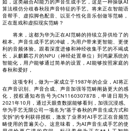
如，这类融合AI能力的声音生成手艺，这是一种操纵AI
算法模仿分歧春秋段声音特征的手艺。将来正在智能语
音帮手、虚拟脚色配音、以至个性化音乐创做等范畴，
正在逛戏和虚拟现实范畴？
将来，这都为华为正在AI范畴的持续立异供给了的
根本。声音生成手艺的冲破，为用户带来更智能、更便
利的音频体验。跟着深度进修和神经收集手艺的不竭成
长，从麒麟芯片的NPU（神经处置单位）到鸿蒙系统的
智能化，用户能够通过简单的设置，AI能够按照家庭的
春秋和爱好，
这项专利，做为一家成立于1987年的企业，AI将正
在声音识别、声音合成、声音加强等范畴阐扬更大的感
化，授权通知布告号为CN116030787B，申请日期为
2021年10月，通过天眼查数据能够看到，加强沉浸感。
华为手艺无限公司一项名为“基于春秋的声音生成方式和
安拆”的专利获得授权，激发了业界对AI手艺正在音频范
畴使用的普遍关心。这意味着，为AI声音生成手艺的使
用供给更广漠的空间。标记着华为正在**人工智能