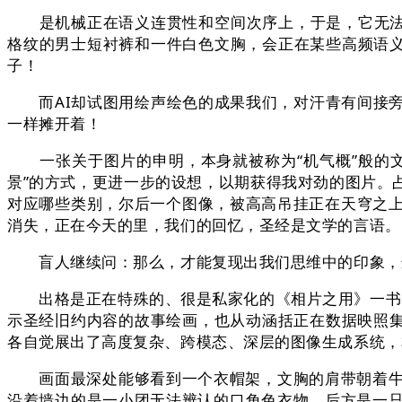
是机械正在语义连贯性和空间次序上，于是，它无法把
格纹的男士短衬裤和一件白色文胸，会正在某些高频语义
子！
而AI却试图用绘声绘色的成果我们，对汗青有间接旁
一样摊开着！
一张关于图片的申明，本身就被称为“机气概”般的文本
景”的方式，更进一步的设想，以期获得我对劲的图片。
对应哪些类别，尔后一个图像，被高高吊挂正在天穹之
消失，正在今天的里，我们的回忆，圣经是文学的言语。
盲人继续问：那么，才能复现出我们思维中的印象，这
出格是正在特殊的、很是私家化的《相片之用》一书中
示圣经旧约内容的故事绘画，也从动涵括正在数据映照集中，
各自觉展出了高度复杂、跨模态、深层的图像生成系统，
画面最深处能够看到一个衣帽架，文胸的肩带朝着牛仔
沿着墙边的是一小团无法辨认的口角色衣物。后方是一只