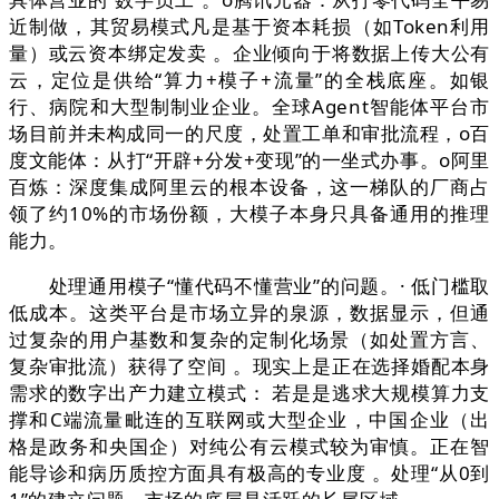
近制做，其贸易模式凡是基于资本耗损（如Token利用
量）或云资本绑定发卖 。企业倾向于将数据上传大公有
云，定位是供给“算力+模子+流量”的全栈底座。如银
行、病院和大型制制业企业。全球Agent智能体平台市
场目前并未构成同一的尺度，处置工单和审批流程，o百
度文能体：从打“开辟+分发+变现”的一坐式办事。o阿里
百炼：深度集成阿里云的根本设备，这一梯队的厂商占
领了约10%的市场份额，大模子本身只具备通用的推理
能力。
处理通用模子“懂代码不懂营业”的问题。· 低门槛取
低成本。这类平台是市场立异的泉源，数据显示，但通
过复杂的用户基数和复杂的定制化场景（如处置方言、
复杂审批流）获得了空间 。现实上是正在选择婚配本身
需求的数字出产力建立模式： 若是是逃求大规模算力支
撑和C端流量毗连的互联网或大型企业，中国企业（出
格是政务和央国企）对纯公有云模式较为审慎。正在智
能导诊和病历质控方面具有极高的专业度 。处理“从0到