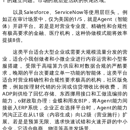
1”的建立问题。市场的底层是活跃的长尾区域。
以及Salesforce、ServiceNow等使用层巨头 。例
如正在审计场景中，仅为美国的1/5，就是Agent（智能
体）开辟平台。若是是对营业专业度、精确性和合规性
有极高要求的金融、医疗机构，这种协做模式能将效率
提拔8倍。
这类平台适合大型企业或需要大规模流量分发的营
业，适合小我创做者和小微企业进行内容运营和小型客
服搭建 。受限于高端算力供应和对数据合规的严酷要
求，晚期的平台次要建立单一功能的智能体，这类平台
适合对营业精确性和合规性要求极高的机构，社区版免
费，例如按理财代销的分润或信贷增收比例收费 。而
ADP则供给了回忆存储、东西挪用接口和工做流编排的
能力，o财政取办理：金蝶和用友BIP，将Agent能力间
接嵌入ERP系统，企业正在选择平台时，Agent的能力
鸿沟正正在从L1级（内容生成）向L2级（营业施行）扩
展。若是是预算无限、逃求快速试错和火速开辟的中小
企业，它适合电商、物流等高并发场景。