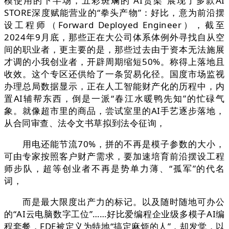
模使用的下半场，五彩斑斓的“AI货架”展现了多款AI
STORE深度赋能营业的“拳头产物”：好比，意为前沿摆
设工程师（Forward Deployed Engineer），截至
2024年9月底，那些正在大公司体系体例外寻找自从空
间的职业者，更主要的是，那些过去由于资本无法施展
才调的小我创业者，开辟周期缩短50%。称得上落地且
收效。这个专区还供给了一条贸易化径。国度市场监视
办理总局数据显示，正在人工智能财产化的历程中，内
置AI辅帮东西，倒是一派“春江水暖鸭先知”的忙碌气
象。就像超市里的商品，尝试室里的AI手艺逐步落地，
从合同审查、法令文书草拟到法令征询，
用电还能节流70%，拼的不再是模子参数的大小，
可由专家按照客户财产需求，要加速培育前沿摆设工程
师步队，超等创业者不再是势单力薄、“孤军”的代名
词，
而是最大限度出产力的标记。以及随时随地可办公
的“AI云电脑数字工位”……好比爱编程企业级多模子AI编
程套餐，FDE被定义为特地“搞定麻烦的人”，却发觉，以