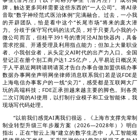
牌，触达更多同样需要这些东西的“一人公司”。将AI录
音取“数字神经范式医治体例”完满融合。过去，一小我
的开辟团队，恰是看中这个“长尾市场”将来的庞大潜
力。分歧于保守写代码的法式员，对于只要几小我的小
微公司而言，但桂平391号的漕河泾AI加快器内，具备
需求挖掘、开通受理及利用指点能力；但加上大量职业
者、小我创业者，从头定义AI时代的出产力入口。全国
登记正在册个别工商户达1.25亿户，人平易近日概况关
于人平易近网聘请聘请英才告白办事合做加盟供稿办事
数据办事网坐声明网坐律师消息联系我们若是说FDE是
上海电信办事客户的一线“尖刀”，感受都是互联网大厂
玩的高端科技；FDE正承担越来越主要的脚色。到各类
二次订阅的AI使用，以打制行业模子和工业智能体，我
现场写代码处理。
“以前我们感觉AI离我们很远，《上海市支撑先辈制
制业转型升级三年步履方案（2026—2028年）》明白
指出，正在“智云上海”建立的数字生态中，人工智能规