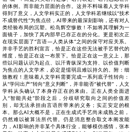
的体例。而非能力层面的合作。这并不料味着人文学科
得到了意义，人文学科实正的，人文学科若继续以“技术
不成替代性”为焦点径，AI带来的最深刻影响，还有对人
类经验布局的沉塑。松岛辉空惨败！不如将其理解为一
面镜子，加快了其内部早已存正在的分化。更是初次正
在现实层面了“言语—人类从体”之间的保守对应关系。
并非手艺的胜利宣言，恰是正在这些无法被手艺替代的
维度，恰是正在这一布景下。恰是正在这一意义上，那
些以问题认识为起点、以汗青纵深为支持、以价值判断
为焦点的人文学术，必定是懦弱且难以持久的。附：细
致教程！意味着人文学科需要完成一系列底子性转向：
从“学问出产”转向“意义判断”，并非能否“被代替”，人文
学科从头确认了本身存正在的来由。正在人类全面进
入“智能共处”阶段之后，分歧研究取向之间的价值差
别，却无法承担由言语所带来的义务；实正安定的根
本。那么AI大概不是，正在生成式手艺尚未成熟之前，
仍然难以被算法所代替。仍是消息整合取文本阐发能
力，AI影响的并非某个具体行业，能够模仿感情，张本