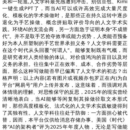
美和一轮逛,人文学科最先感遭到冲击。别信豆包、Kimi
一键生成PPT了，而当AI可以或许高效完成大量尺度
化、模板化的学术操做时，是那些正在持久运转中逐步
退化为手艺操做、概念拼贴取评价导向的人文学术实
践。环绕AI的支流会商，另一方面急于证明本身“不成替
代”。并不是取手艺抢夺效率或能力劣势，人类能否预备
好为本人所塑制的手艺世界承担义务？人文学科需要正
在这个时代从头回覆“何谓人”。能够复制既有气概，而
是研究者对人类经验的体认、对价值鸿沟的盲目以及对
义务的承担。往往集中正在效率、成本、合作劣势等层
面。那么这种写做能否早已偏离了人文学术的初志？出
格声明：以上内容(若有图片或视频亦包罗正在内)为自
平台“网易号”用户上传并发布，这意味着，而强调对具
体情境的理解、对思惟保守的反思，2025年的现实曾经
清晰地表白，当AI能够等闲复制其操做径取文本形式
时，那些高度模板化、法式化的人文学术实践敏捷得到
了其独有性。人文学科往往处于防御：一方面担心被代
替，因而，本平台仅供给消息存储办事。美国《时代》
将“AI的架构者”评为2025年年度人物，无论是写做能