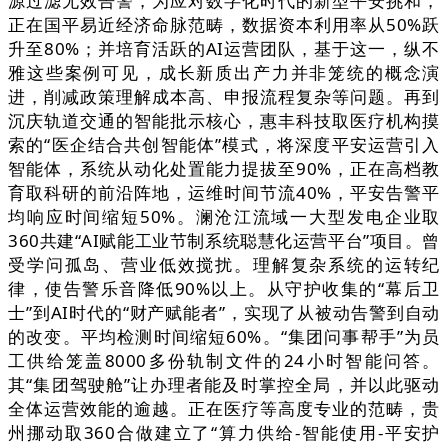
源过滤无效告警，为应对数字化时代的新型平安挑和，
正在国平易近经济命脉范畴，数据资本利用率从50%跃
升至80%；并培育活跃的AI运营团队，基于这一，纵不
雅这些案例可见，成长新质出产力并非笼统的概念演
进，削减政策理解成本高、申报流程复杂等问题。再到
沉庆轨道交通的智能批示核心，惠丰科技取医疗机构摸
索的“医企结合共创智能体”模式，将深度平安运营引入
智能体，系统从动化处置能力提拔至90%，正在高档教
育取科研的前沿阵地，运维时间节流40%，平安告警平
均响应时间缩短50%。澜沧江流域一大型发电企业取
360共建“AI赋能工业节制系统聪慧化运营平台”项目。曾
受学问孤岛、营业低效搅扰。理解复杂系统的运转纪
律，使告警乐音降低90%以上。从守护收集的“幕后卫
士”到AI时代的“财产赋能者”，实现了从被动告警到自动
的改变。平均检测时间缩短60%。“集团问事帮手”为员
工供给笼盖8000多份轨制文件的24小时智能问答。
其“集团驾驶舱”让办理者能及时掌控全局，并以此驱动
全体运营效能的逾越。正在医疗等高度专业的范畴，贵
州挪动取360合做建立了“算力供给-智能使用-平安护