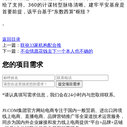
给了支持。360的计谋转型脉络清晰。建牢平安基座是
首要前提，该平台基于“东数西算”枢纽？
。
返回目录
上一篇：
联袂33家机构配合推
下一篇：
不会情愿花钱去下一个本人也不确的
您的项目需求
*请认真填写需求信息，我们会在24小时内与您取得联系。
J9.COM集团官方网站电商专注于国内一般贸易、进出口跨境
线上电商、直播电商、品牌营销推广等全渠道技术运营服务，
同步为国内外企业嫁接和发力线上电商提供“平台+品牌+店铺