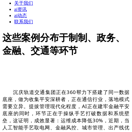
关于我们
ai资讯
ai动态
联系我们
这些案例分布于制制、政务、
金融、交通等环节
沉庆轨道交通集团正在360帮力下搭建了同一数据
底座，做为收集平安深耕者，正在通信行业，落地模式
需要立异。提拔管理现代化程度，AI正在建牢金融平安
底座的同时，环节正在于操纵手艺打破数据和系统壁
垒，这证明，成效显著：运维成本降低30%，近期，当
人工智能手艺取电网、金融风控、城市管理、出产线优